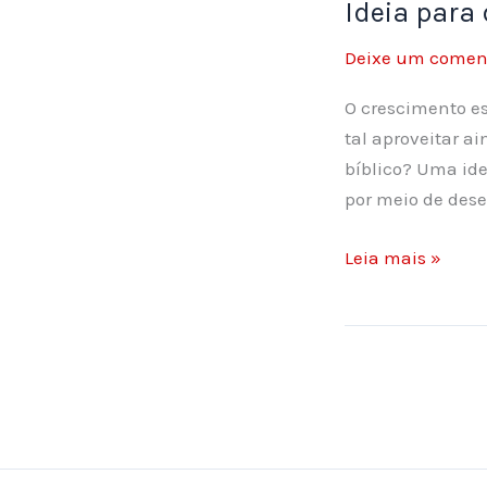
Ideia para
Deixe um comen
O crescimento es
tal aproveitar a
bíblico? Uma ide
por meio de dese
Ideia
Leia mais »
para
devocional
com
criança