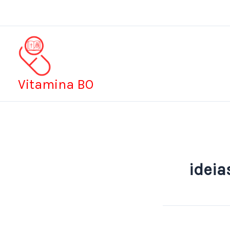
Ir
para
o
conteúdo
Vitamina BO
ideia