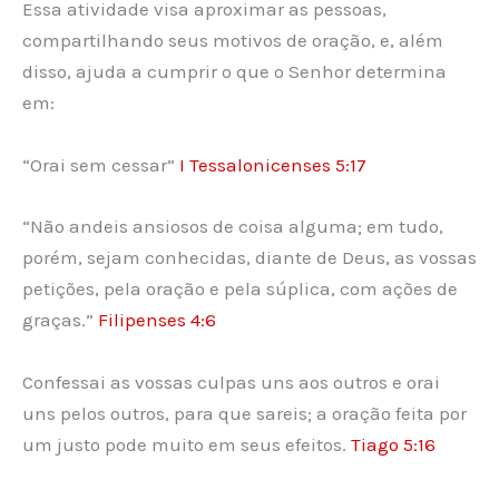
Essa atividade visa aproximar as pessoas,
compartilhando seus motivos de oração, e, além
disso, ajuda a cumprir o que o Senhor determina
em:
“Orai sem cessar”
I Tessalonicenses 5:17
“
Não andeis ansiosos de coisa alguma;
em tudo,
porém, sejam conhecidas, diante de Deus, as vossas
petições
, pela oração e pela súplica, com ações de
graças.”
Filipenses 4:6
C
onfessai as vossas culpas uns aos outros e orai
uns pelos outros, para que sareis;
a oração feita por
um justo pode muito em seus efeitos
.
Tiago 5:16