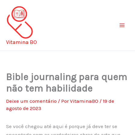
Ir
para
o
conteúdo
Vitamina BO
Bible journaling para quem
não tem habilidade
Deixe um comentário
/ Por
VitaminaBO
/
19 de
agosto de 2023
Se você chegou até aqui é porque já deve ter se
encantado com as verdadeiras obras de arte que